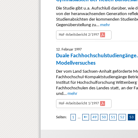
Die Studie gibt u.a. Aufschluß darüber, wie
von der heranwachsenden Generation reflektier
Studienabsichten der kommenden Studienbere
Gegenüberstellung zu…
mehr
HoF-Arbeitsbericht 2/1997
12. Februar 1997
Duale Fachhochschulstudiengänge. 
Modellversuches
Der vom Land Sachsen-Anhalt geförderte Mo
Fachhochschul-Kompaktstudiengänge Betrieb
Institut für Hochschulforschung Wittenberg 
Fachhochschulen des Landes statt, an der F
und…
mehr
HoF-Arbeitsbericht 1/1997
Seiten:
1
...
←
49
50
51
52
53