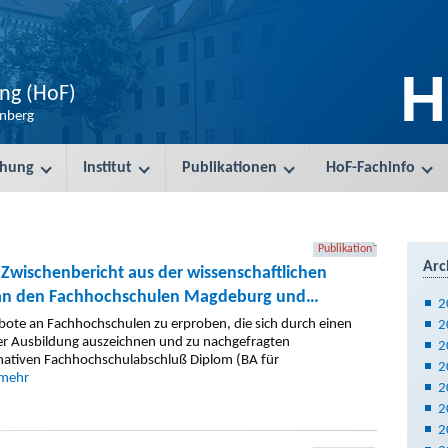
H
ung (HoF)
enberg
chung
Institut
Publikationen
HoF-Fachinfo
Publikation
Arc
r Zwischenbericht aus der wissenschaftlichen
 an den Fachhochschulen Magdeburg und
2
ebote an Fachhochschulen zu erproben, die sich durch einen
2
ler Ausbildung auszeichnen und zu nachgefragten
2
rnativen Fachhochschulabschluß Diplom (BA für
2
mehr
2
2
2