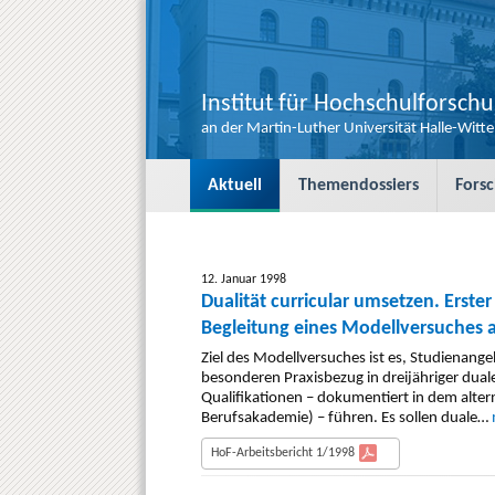
Institut für Hochschulforsch
an der Martin-Luther Universität Halle-Witt
S
Aktuell
Themendossiers
Fors
k
i
p
t
o
12. Januar 1998
Dualität curricular umsetzen. Erste
c
o
Begleitung eines Modellversuches
n
Merseburg
Ziel des Modellversuches ist es, Studienang
t
besonderen Praxisbezug in dreijähriger dua
e
Qualifikationen – dokumentiert in dem alte
n
Berufsakademie) – führen. Es sollen duale…
t
HoF-Arbeitsbericht 1/1998