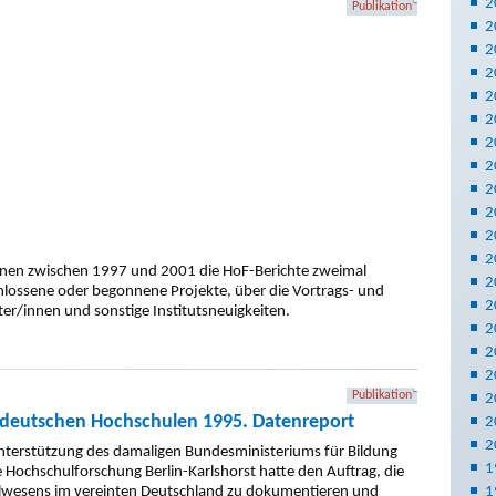
2
Publikation
2
2
2
2
2
2
2
2
2
2
2
ienen zwischen 1997 und 2001 die HoF-Berichte zweimal
2
chlossene oder begonnene Projekte, über die Vortrags- und
2
iter/innen und sonstige Institutsneuigkeiten.
2
2
2
Publikation
2
tdeutschen Hochschulen 1995. Datenreport
2
2
 Unterstützung des damaligen Bundesministeriums für Bildung
1
Hochschulforschung Berlin-Karlshorst hatte den Auftrag, die
lwesens im vereinten Deutschland zu dokumentieren und
1