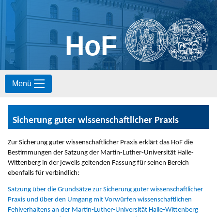
HoF
S
Menü
k
i
p
t
Sicherung guter wissenschaftlicher Praxis
o
c
o
Zur Sicherung guter wissenschaftlicher Praxis erklärt das HoF die
n
Bestimmungen der Satzung der Martin-Luther-Universität Halle-
t
Wittenberg in der jeweils geltenden Fassung für seinen Bereich
e
ebenfalls für verbindlich:
n
Satzung über die Grundsätze zur Sicherung guter wissenschaftlicher
t
Praxis und über den Umgang mit Vorwürfen wissenschaftlichen
Fehlverhaltens an der Martin-Luther-Universität Halle-Wittenberg