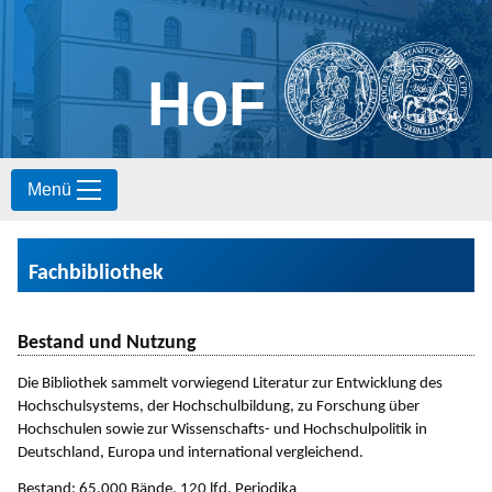
HoF
S
Menü
k
i
p
t
Fachbibliothek
o
c
o
Bestand und Nutzung
n
t
Die Bibliothek sammelt vorwiegend Literatur zur Entwicklung des
e
Hochschulsystems, der Hochschulbildung, zu Forschung über
n
Hochschulen sowie zur Wissenschafts- und Hochschulpolitik in
t
Deutschland, Europa und international vergleichend.
Bestand: 65.000 Bände, 120 lfd. Periodika