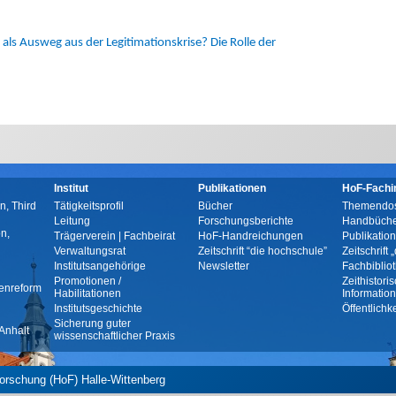
ls Ausweg aus der Legitimationskrise? Die Rolle der
Institut
Publikationen
HoF-Fachi
n, Third
Tätigkeitsprofil
Bücher
Themendos
Leitung
Forschungsberichte
Handbüche
n,
Trägerverein | Fachbeirat
HoF-Handreichungen
Publikatio
Verwaltungsrat
Zeitschrift “die hochschule”
Zeitschrift
Institutsangehörige
Newsletter
Fachbiblio
Promotionen /
Zeithistori
enreform
Habilitationen
Informatio
Institutsgeschichte
Öffentlichk
Sicherung guter
Anhalt
wissenschaftlicher Praxis
forschung (HoF) Halle-Wittenberg