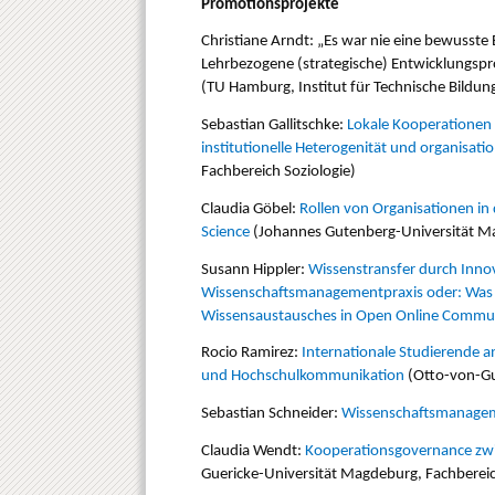
Promotionsprojekte
Christiane Arndt: „Es war nie eine bewusst
Lehrbezogene (strategische) Entwicklungspro
(TU Hamburg, Institut für Technische Bildun
Sebastian Gallitschke:
Lokale Kooperationen 
institutionelle Heterogenität und organisat
Fachbereich Soziologie)
Claudia Göbel:
Rollen von Organisationen in d
Science
(Johannes Gutenberg-Universität Main
Susann Hippler:
Wissenstransfer durch Innov
Wissenschaftsmanagementpraxis oder: Was 
Wissensaustausches in Open Online Commun
Rocio Ramirez:
Internationale Studierende 
und Hochschulkommunikation
(Otto-von-Gu
Sebastian Schneider:
Wissenschaftsmanageme
Claudia Wendt:
Kooperationsgovernance zwis
Guericke-Universität Magdeburg, Fachbereic