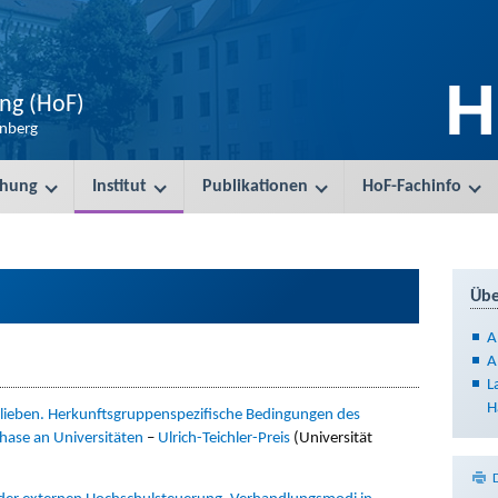
H
ung (HoF)
enberg
chung
Institut
Publikationen
HoF-Fachinfo
Übe
A
A
L
H
lieben. Herkunftsgruppenspezifische Bedingungen des
hase an Universitäten
–
Ulrich-Teichler-Preis
(Universität