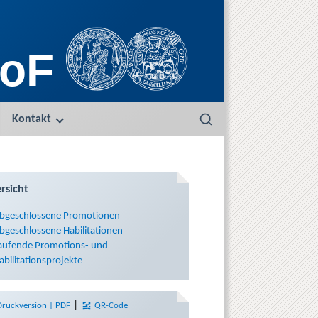
oF
Kontakt
S
e
a
r
c
rsicht
h
bgeschlossene Promotionen
bgeschlossene Habilitationen
aufende Promotions- und
abilitationsprojekte
|
Druckversion | PDF
QR-Code