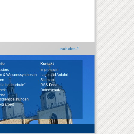
nach oben ↑
nfo
Kontakt
siers
Impressum
r & Wissenssynthesen
Lage und Anfahrt
nen
Sitemap
 „die hochschule”
RSS-Feed
thek
Datenschutz
sche
nsdienstleistungen
eitsarbeit