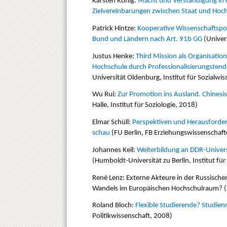
Karsten König:
Macht und Verständigung in 
Zielvereinbarungen zwischen Staat und Hoc
Patrick Hintze:
Kooperative Wissenschaftspol
Bund und Ländern nach Art. 91b GG
(Univer­
Justus Henke:
Third Mission als Organisati
Hochschule durch Professionalisierungste
Universität Oldenburg, Institut für Sozialwi
Wu Rui:
Zur Promotion ins Ausland. Chinesi
Halle, Institut für Soziologie, 2018)
Elmar Schüll:
Per­spektiven und Herausforder
schau
(FU Berlin, FB Erziehungs­wis­sen­schaf­
Johannes Keil:
Weiterbildung an DDR-Uni­vers
(Humboldt-Universität zu Berlin, Institut f
René Lenz: Externe Akteure in der Russisch
Wandels im Europäischen Hochschulraum? (Uni
Roland Bloch:
Flexible Studierende? Studien
Politikwissenschaft, 2008)