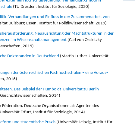
der externen Hochschulsteuerung. Verhandlungs­modi in
hschule
(TU Dresden, Institut für Soziologie, 2020)
itik. Verhandlungen und Einfluss in der Zusammenarbeit von
sität Duisburg-Essen, Institut für Politikwissenschaft, 2019)
onsherausforderung. Neuausrichtung der Machtstrukturen in der
ndenzen im Wissenschaftsmanagement
(Carl von Ossietzky
ssenschaften, 2019)
sche Dok­toranden in Deutschland
(Martin-Luther-Universität
ungen der ös­ter­reichischen Fachhochschulen – eine Vor­aus­
ten, 2016)
itäten. Das Beispiel der Humboldt-Universität zu Berlin
ür Geschichtswissenschaften, 2014)
en Föderation. Deutsche Organisationen als Agenten des
versität Erfurt, Institut für Soziologie, 2014)
reform und studentische Praxis
(Universität Leipzig, Institut für