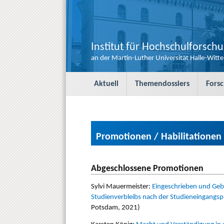
Institut für Hochschulforsch
an der Martin-Luther Universität Halle-Witt
S
Aktuell
Themendossiers
Fors
k
i
p
t
o
Promotionen / Habilitationen
c
o
n
t
Abgeschlossene Promotionen
e
n
Sylvi Mauermeister:
Eingeschrieben und Geb
t
Studienverbleibs nach der Studieneingangsp
Potsdam, 2021)