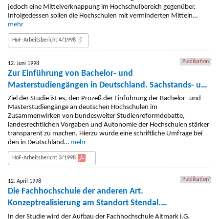
jedoch eine Mittelverknappung im Hochschulbereich gegenüber.
Infolgedessen sollen die Hochschulen mit verminderten Mitteln…
mehr
HoF-Arbeitsbericht 4/1998
Publikation
12. Juni 1998
Zur Einführung von Bachelor- und
Masterstudiengängen in Deutschland. Sachstands- und
Problemanalyse
Ziel der Studie ist es, den Prozeß der Einführung der Bachelor- und
Masterstudiengänge an deutschen Hochschulen im
Zusammenwirken von bundesweiter Studienreformdebatte,
landesrechtlichen Vorgaben und Autonomie der Hochschulen stärker
transparent zu machen. Hierzu wurde eine schriftliche Umfrage bei
den in Deutschland…
mehr
HoF-Arbeitsbericht 3/1998
Publikation
12. April 1998
Die Fachhochschule der anderen Art.
Konzeptrealisierung am Standort Stendal.
Zustandsanalyse
In der Studie wird der Aufbau der Fachhochschule Altmark i.G.