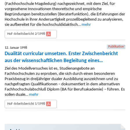
(Fachhochschule Magdedurg) nachgezeichnet, mit dem Ziel, für
vorgesehene Innovationen theoretische und empirische
Begründungen bereitzustellen (Beraterfunktion), die Erfahrungen der
Hochschule in ihrer Andersartigkeit prozeßbegleitend zu analysieren,
sie aufbereitet für die hochschuldidaktisch…
mehr
HoF-Arbeitsbericht 2/1998
Publikation
12. Januar 1998
Dualität curricular umsetzen. Erster Zwischenbericht
aus der wissenschaftlichen Begleitung eines
Modellversuches an den Fachhochschulen Magdeburg
Ziel des Modellversuches ist es, Studienangebote an
Fachhochschulen zu erproben, die sich durch einen besonderen
und Merseburg
Praxisbezug in dreijähriger dualer Ausbildung auszeichnen und zu
nachgefragten Qualifikationen – dokumentiert in dem alternativen
Fachhochschulabschluß Diplom (BA für Berufsakademie) – führen. Es
sollen duale…
mehr
HoF-Arbeitsbericht 1/1998