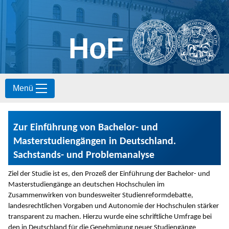
HoF
S
Menü
k
i
p
t
Zur Einführung von Bachelor- und
o
c
Masterstudiengängen in Deutschland.
o
Sachstands- und Problemanalyse
n
t
Ziel der Studie ist es, den Prozeß der Einführung der Bachelor- und
e
Masterstudiengänge an deutschen Hochschulen im
n
Zusammenwirken von bundesweiter Studienreformdebatte,
t
landesrechtlichen Vorgaben und Autonomie der Hochschulen stärker
transparent zu machen. Hierzu wurde eine schriftliche Umfrage bei
den in Deutschland für die Genehmigung neuer Studiengänge