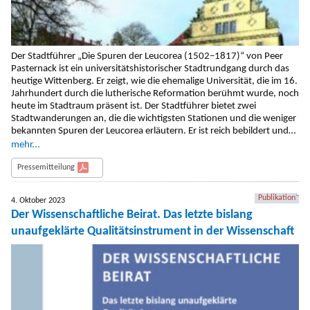
Der Stadtführer „Die Spuren der Leucorea (1502–1817)“ von Peer
Pasternack ist ein universitätshistorischer Stadtrundgang durch das
heutige Wittenberg. Er zeigt, wie die ehemalige Universität, die im 16.
Jahrhundert durch die lutherische Reformation berühmt wurde, noch
heute im Stadtraum präsent ist. Der Stadtführer bietet zwei
Stadtwanderungen an, die die wichtigsten Stationen und die weniger
bekannten Spuren der Leucorea erläutern. Er ist reich bebildert und
verbindet historische und gegenwärtige Zusammenhänge.
mehr...
Pressemitteilung
Publikation
4. Oktober 2023
Der Wissenschaftliche Beirat. Das letzte bislang
unaufgeklärte Qualitätsinstrument in der Wissenschaft