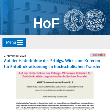
HoF
S
Menü
k
i
p
Publikation
2. November 2023
t
Auf der Hinterbühne des Erfolgs. Wirksame Kriterien
o
für Entbürokratisierung im hochschulischen Transfer
c
o
n
t
e
n
t