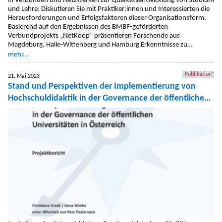
in Verbünden und Netzwerken zur Qualitätsentwicklung von Studium
und Lehre: Diskutieren Sie mit Praktiker:innen und Interessierten die
Herausforderungen und Erfolgsfaktoren dieser Organisationsform.
Basierend auf den Ergebnissen des BMBF-geförderten
Verbundprojekts „NetKoop“ präsentieren Forschende aus
Magdeburg, Halle-Wittenberg und Hamburg Erkenntnisse zu
Governance-Modellen und interdisziplinärer Kooperation. Ein
mehr...
Workshop für den Austausch von Expertise und Praxiswissen.
Publikation
21. Mai 2023
Stand und Perspektiven der Implementierung von
Hochschuldidaktik in der Governance der öffentlichen
Universitäten in Österreich