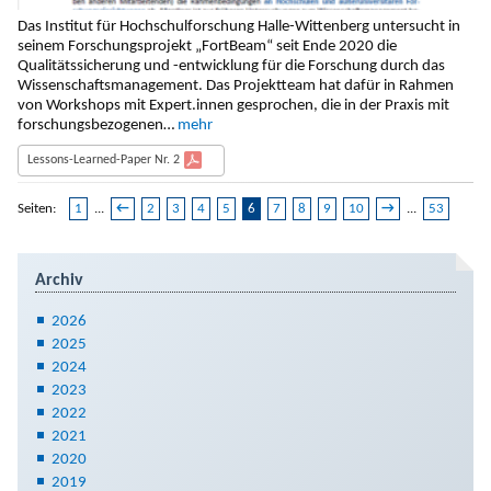
Das Institut für Hochschulforschung Halle-Wittenberg untersucht in
seinem Forschungsprojekt „FortBeam“ seit Ende 2020 die
Qualitätssicherung und -entwicklung für die Forschung durch das
Wissenschaftsmanagement. Das Projektteam hat dafür in Rahmen
von Workshops mit Expert.innen gesprochen, die in der Praxis mit
forschungsbezogenen…
mehr
Lessons-Learned-Paper Nr. 2
Seiten:
1
...
←
2
3
4
5
6
7
8
9
10
→
...
53
Archiv
2026
2025
2024
2023
2022
2021
2020
2019