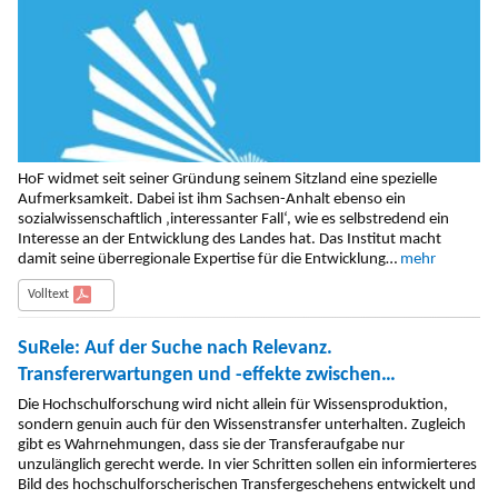
HoF widmet seit seiner Gründung seinem Sitzland eine spezielle
Aufmerksamkeit. Dabei ist ihm Sachsen-Anhalt ebenso ein
sozialwissenschaftlich ‚interessanter Fall‘, wie es selbstredend ein
Interesse an der Entwicklung des Landes hat. Das Institut macht
damit seine überregionale Expertise für die Entwicklung…
mehr
Volltext
SuRele: Auf der Suche nach Relevanz.
Transfererwartungen und -effekte zwischen
Hochschulforschung und -entwicklung
Die Hochschulforschung wird nicht allein für Wissensproduktion,
sondern genuin auch für den Wissenstransfer unterhalten. Zugleich
gibt es Wahrnehmungen, dass sie der Transferaufgabe nur
unzulänglich gerecht werde. In vier Schritten sollen ein informierteres
Bild des hochschulforscherischen Transfergeschehens entwickelt und