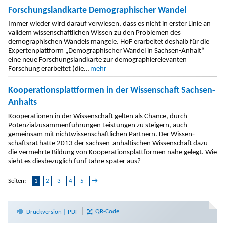
Forschungslandkarte Demographischer Wandel
Immer wieder wird darauf verwiesen, dass es nicht in erster Linie an
validem wis­senschaftlichen Wissen zu den Problemen des
demographischen Wandels mangele. HoF erarbeitet deshalb für die
Expertenplattform „Demographischer Wandel in Sachsen-Anhalt“
eine neue Forschungslandkarte zur demographierelevanten
Forschung er­arbeitet (die…
mehr
Kooperationsplattformen in der Wissenschaft Sachsen-
Anhalts
Kooperationen in der Wis­sen­schaft gelten als Chance, durch
Potenzialzusammenführungen Leistungen zu steigern, auch
gemeinsam mit nichtwissenschaftlichen Partnern. Der Wissen­
schaftsrat hat­te 2013 der sachsen-anhaltischen Wissenschaft dazu
die vermehrte Bildung von Kooperationsplattformen nahe gelegt. Wie
sieht es diesbezüglich fünf Jahre später aus?
Seiten:
1
2
3
4
5
→
|
Druckversion | PDF
QR-Code