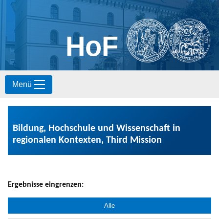
HoF
S
Menü
k
i
p
t
o
Bildung, Hochschule und Wissenschaft in
c
regionalen Kontexten, Third Mission
o
n
t
e
n
Ergebnisse eingrenzen:
t
Alle