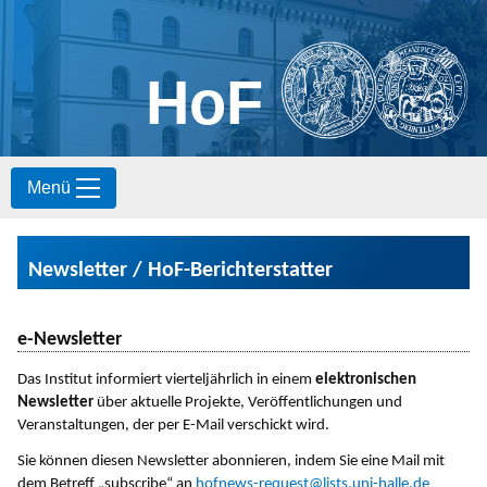
HoF
S
Menü
k
i
p
t
Newsletter / HoF-Berichterstatter
o
c
o
e-Newsletter
n
t
Das Institut informiert vierteljährlich in einem
elektronischen
e
Newsletter
über aktuelle Projekte, Veröffentlichungen und
n
Veranstaltungen, der per E-Mail verschickt wird.
t
Sie können diesen Newsletter abonnieren, indem Sie eine Mail mit
dem Betreff „subscribe“ an
hofnews-request@lists.uni-halle.de