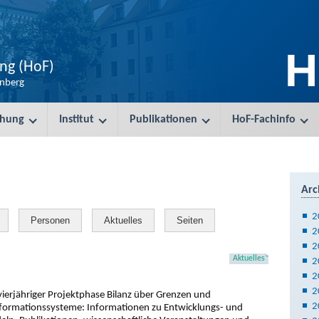
H
ung (HoF)
enberg
chung
Institut
Publikationen
HoF-Fachinfo
Arc
2
Personen
Aktuelles
Seiten
2
2
Aktuelles
2
2
2
ierjähriger Projektphase Bilanz über Grenzen und
2
nformationssysteme: Informationen zu Entwicklungs- und