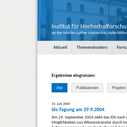
Institut für Hochschulforsch
an der Martin-Luther Universität Halle-Witt
S
Aktuell
Themendossiers
Fors
k
i
p
t
o
Ergebnisse eingrenzen:
c
o
Alle
Publikationen
Projekte
n
t
e
14. Juni 2004
n
ids-Tagung am 29.9.2004
t
Am 29. September 2004 zieht das IDS nach v
Möglichkeiten von Wissenstransfer durch I