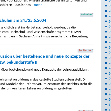
ln, Publikationen, wissenschaftliche Veranstaltungen und
2
anbieten – das ist das…
mehr
2
2
Aktuelles
2
chulen am 24./25.6.2004
2
2
sichtlich erst im Herbst nachgeholt werden, da die
s des vom Hochschul- und Wissenschaftsprogramm (HWP)
2
ochschulen in Sachsen-Anhalt – wissenschaftliche Begleitung
2
2
2
Publikation
2
kussion über bestehende und neue Konzepte der
2
w. Sekundarstufe II
2
2
2
2
ehramstausbildung in das gestufte Studiensystem stellt Dr.
und Modelle der Reform vor. Im Zentrum des Berichts steht die
2
er universitären Lehrerausbildung im gestuften
2
2
2
1
1