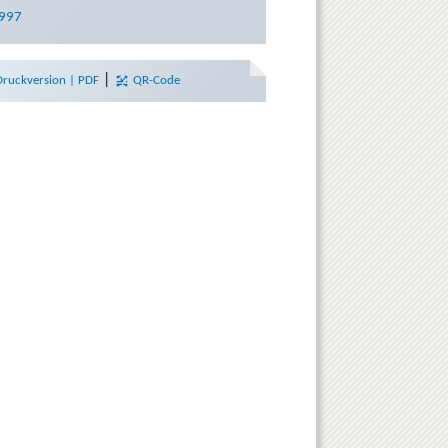
997
|
Druckversion | PDF
QR-Code