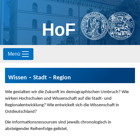
HoF
S
Menü
k
i
p
t
Wissen – Stadt – Region
o
c
o
Wie gestalten wir die Zukunft im demographischen Umbruch? Wie
n
wirken Hochschulen und Wissenschaft auf die Stadt- und
t
Regionalentwicklung? Wie entwickelt sich die Wissenschaft in
e
Ostdeutschland?
n
Die Informationsressourcen sind jeweils chronologisch in
t
absteigender Reihenfolge gelistet.