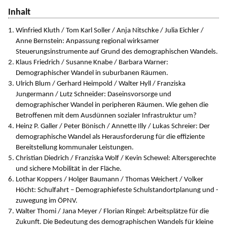
Inhalt
Winfried Kluth / Tom Karl Soller / Anja Nitschke / Julia Eichler /
Anne Bernstein: Anpassung regional wirksamer
Steuerungsinstrumente auf Grund des demographischen Wandels.
Klaus Friedrich / Susanne Knabe / Barbara Warner:
Demographischer Wandel in suburbanen Räumen.
Ulrich Blum / Gerhard Heimpold / Walter Hyll / Franziska
Jungermann / Lutz Schneider: Daseinsvorsorge und
demographischer Wandel in peripheren Räumen. Wie gehen die
Betroffenen mit dem Ausdünnen sozialer Infrastruktur um?
Heinz P. Galler / Peter Bönisch / Annette Illy / Lukas Schreier: Der
demographische Wandel als Herausforderung für die effiziente
Bereitstellung kommunaler Leistungen.
Christian Diedrich / Franziska Wolf / Kevin Schewel: Altersgerechte
und sichere Mobilität in der Fläche.
Lothar Koppers / Holger Baumann / Thomas Weichert / Volker
Höcht: Schulfahrt – Demographiefeste Schulstandortplanung und -
zuwegung im ÖPNV.
Walter Thomi / Jana Meyer / Florian Ringel: Arbeitsplätze für die
Zukunft. Die Bedeutung des demographischen Wandels für kleine