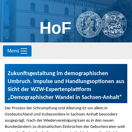
HoF
S
Menü
k
i
p
t
Zukunftsgestaltung im demographischen
o
c
Umbruch. Impulse und Handlungsoptionen aus
o
Sicht der WZW-Expertenplattform
n
„Demographischer Wandel in Sachsen-Anhalt“
t
e
Der Prozess der Schrumpfung und Alterung ist vor allem in
n
Ostdeutschland und insbesondere in Sachsen-Anhalt besonders
t
ausgeprägt. Nach der Wiedervereinigung kam es in den neuen
Bundesländern zu dramatischen Einbrüchen der Geburtenraten weit