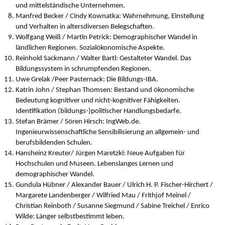
und mittelständische Unternehmen.
Manfred Becker / Cindy Kownatka: Wahrnehmung, Einstellung
und Verhalten in altersdiversen Belegschaften.
Wolfgang Weiß / Martin Petrick: Demographischer Wandel in
ländlichen Regionen. Sozialökonomische Aspekte.
Reinhold Sackmann / Walter Bartl: Gestalteter Wandel. Das
Bildungssystem in schrumpfenden Regionen.
Uwe Grelak /Peer Pasternack: Die Bildungs-IBA.
Katrin John / Stephan Thomsen: Bestand und ökonomische
Bedeutung kognitiver und nicht-kognitiver Fähigkeiten.
Identifikation (bildungs-)politischer Handlungsbedarfe.
Stefan Brämer / Sören Hirsch: IngWeb.de.
Ingenieurwissenschaftliche Sensibilisierung an allgemein- und
berufsbildenden Schulen.
Hansheinz Kreuter/ Jürgen Maretzki: Neue Aufgaben für
Hochschulen und Museen. Lebenslanges Lernen und
demographischer Wandel.
Gundula Hübner / Alexander Bauer / Ulrich H. P. Fischer-Hirchert /
Margarete Landenberger / Wilfried Mau / Frithjof Meinel /
Christian Reinboth / Susanne Siegmund / Sabine Treichel / Enrico
Wilde: Länger selbstbestimmt leben.