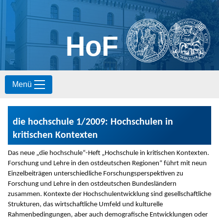
HoF
S
Menü
k
i
p
t
die hochschule 1/2009: Hochschulen in
o
c
kritischen Kontexten
o
n
Das neue „die hochschule“-Heft „Hochschule in kritischen Kontexten.
t
Forschung und Lehre in den ostdeutschen Regionen“ führt mit neun
e
Einzelbeiträgen unterschiedliche Forschungsperspektiven zu
n
Forschung und Lehre in den ostdeutschen Bundesländern
t
zusammen. Kontexte der Hochschulentwicklung sind gesellschaftliche
Strukturen, das wirtschaftliche Umfeld und kulturelle
Rahmenbedingungen, aber auch demografische Entwicklungen oder