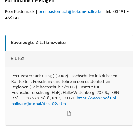
Für inhaltliche Fragen
Peer Pasternack |
peer.pasternack@hof.uni-halle.de
| Tel.: 03491 –
466147
Bevorzugte Zitationsweise
BibTeX
Peer Pasternack (Hrsg.) (2009): Hochschulen in kritischen
Kontexten. Forschung und Lehre in den ostdeutschen
Regionen (=die hochschule 1/2009), Institut für
Hochschulforschung (HoF), Halle-Wittenberg, 203 S., ISBN
978-3-937573-16-8, € 17,50 URL:
https://www.hof.uni-
halle.de/journal/dhs109.htm