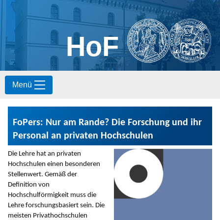
HoF
S
Menü
k
i
p
t
FoPers: Nur am Rande? Die Forschung und ihr
o
c
Personal an privaten Hochschulen
o
n
Die Lehre hat an privaten
t
Hochschulen einen besonderen
e
Stellenwert. Gemäß der
n
Definition von
t
Hochschulförmigkeit muss die
Lehre forschungsbasiert sein. Die
meisten Privathochschulen