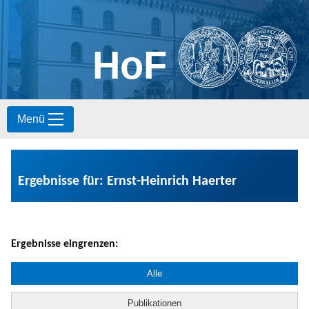
HoF
S
Menü
k
i
p
t
o
Ergebnisse für: Ernst-Heinrich Haerter
c
o
n
t
e
Ergebnisse eingrenzen:
n
t
Alle
Publikationen