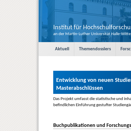
Institut für Hochschulforsch
an der Martin-Luther Universität Halle-Witt
S
Aktuell
Themendossiers
Fors
k
i
p
t
o
c
Entwicklung von neuen Studie
o
Masterabschlüssen
n
t
Das Projekt umfasst die statistische und in
e
befindlichen Einführung gestufter Studiengä
n
t
Buchpublikationen und Forschungs