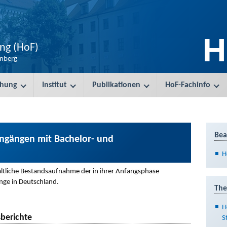
H
ung (HoF)
enberg
chung
Institut
Publikationen
HoF-Fachinfo
Bea
ngängen mit Bachelor- und
H
haltliche Bestandsaufnahme der in ihrer Anfangsphase
nge in Deutschland.
The
H
berichte
S