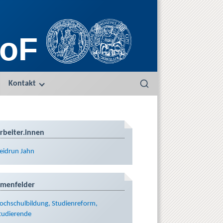
oF
Kontakt
S
e
a
r
c
rbeiter.innen
h
eidrun Jahn
menfelder
ochschulbildung, Studienreform,
tudierende