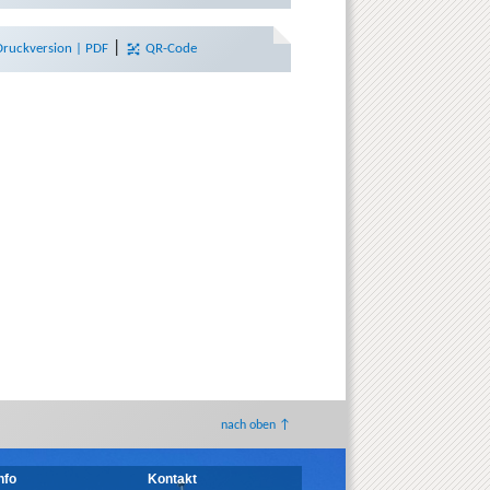
|
Druckversion | PDF
QR-Code
nach oben ↑
nfo
Kontakt