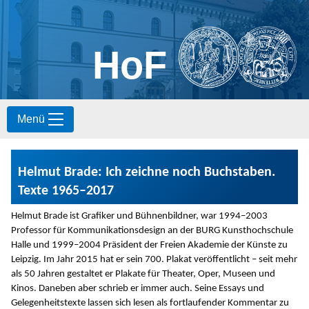
HoF
S
Menü
k
i
p
t
Helmut Brade: Ich zeichne noch Buchstaben.
o
c
Texte 1965–2017
o
n
Helmut Brade ist Grafiker und Bühnenbildner, war 1994–2003
t
Professor für Kommunikationsdesign an der BURG Kunsthochschule
e
Halle und 1999–2004 Präsident der Freien Akademie der Künste zu
n
Leipzig. Im Jahr 2015 hat er sein 700. Plakat veröffentlicht – seit mehr
t
als 50 Jahren gestaltet er Plakate für Theater, Oper, Museen und
Kinos. Daneben aber schrieb er immer auch. Seine Essays und
Gelegenheitstexte lassen sich lesen als fortlaufender Kommentar zu