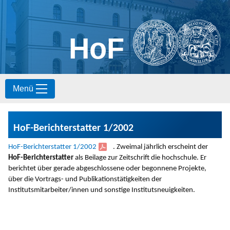
HoF
S
Menü
k
i
p
t
HoF-Berichterstatter 1/2002
o
c
HoF-Berichterstatter 1/2002
. Zweimal jährlich erscheint der
o
HoF-Berichterstatter
als Beilage zur Zeitschrift die hochschule. Er
n
berichtet über gerade abgeschlossene oder begonnene Projekte,
t
über die Vortrags- und Publikationstätigkeiten der
e
Institutsmitarbeiter/innen und sonstige Institutsneuigkeiten.
n
t