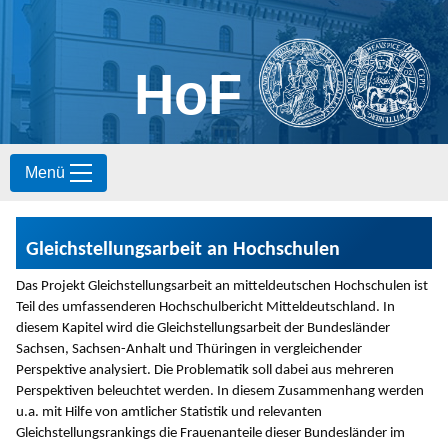
HoF
S
Menü
k
i
p
t
Gleichstellungsarbeit an Hochschulen
o
c
Das Projekt Gleichstellungsarbeit an mitteldeutschen Hochschulen ist
o
Teil des umfassenderen Hochschulbericht Mitteldeutschland. In
n
diesem Kapitel wird die Gleichstellungsarbeit der Bundesländer
t
Sachsen, Sachsen-Anhalt und Thüringen in vergleichender
e
Perspektive analysiert. Die Problematik soll dabei aus mehreren
n
Perspektiven beleuchtet werden. In diesem Zusammenhang werden
t
u.a. mit Hilfe von amtlicher Statistik und relevanten
Gleichstellungsrankings die Frauenanteile dieser Bundesländer im