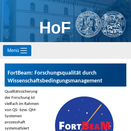
HoF
S
Menü
k
i
p
t
FortBeam: Forschungsqualität durch
o
c
Wissenschaftsbedingungsmanagement
o
n
Qualitätssicherung
t
der Forschung ist
e
vielfach im Rahmen
n
von QS- bzw. QM-
t
Sys­te­men
prozesshaft
systematisiert