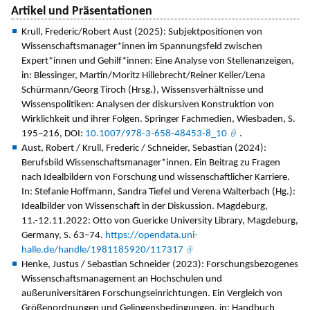
Artikel und Präsentationen
Krull, Frederic/Robert Aust (2025): Subjektpositionen von
Wissenschaftsmanager*innen im Spannungsfeld zwischen
Expert*innen und Gehilf*innen: Eine Analyse von Stellenanzeigen,
in: Blessinger, Martin/Moritz Hillebrecht/Reiner Keller/Lena
Schürmann/Georg Tiroch (Hrsg.), Wissensverhältnisse und
Wissenspolitiken: Analysen der diskursiven Konstruktion von
Wirklichkeit und ihrer Folgen. Springer Fachmedien, Wiesbaden, S.
195–216, DOI:
10.1007/978-3-658-48453-8_10
.
Aust, Robert / Krull, Frederic / Schneider, Sebastian (2024):
Berufsbild Wissenschaftsmanager*innen. Ein Beitrag zu Fragen
nach Idealbildern von Forschung und wissenschaftlicher Karriere.
In: Stefanie Hoffmann, Sandra Tiefel und Verena Walterbach (Hg.):
Idealbilder von Wissenschaft in der Diskussion. Magdeburg,
11.-12.11.2022: Otto von Guericke University Library, Magdeburg,
Germany, S. 63–74.
https://opendata.uni-
halle.de/handle/1981185920/117317
Henke, Justus / Sebastian Schneider (2023): Forschungsbezogenes
Wissenschaftsmanagement an Hochschulen und
außeruniversitären Forschungseinrichtungen. Ein Vergleich von
Größenordnungen und Gelingensbedingungen, in: Handbuch