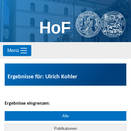
HoF
S
Menü
k
i
p
t
o
Ergebnisse für: Ulrich Kohler
c
o
n
t
e
Ergebnisse eingrenzen:
n
t
Alle
Publikationen