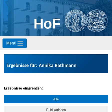
HoF
S
Menü
k
i
p
t
o
Ergebnisse für: Annika Rathmann
c
o
n
t
e
Ergebnisse eingrenzen:
n
t
Alle
Publikationen