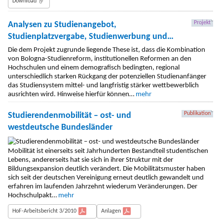
Download
Projekt
Analysen zu Studienangebot,
Studienplatzvergabe, Studienwerbung und
Studienkapazität (2011-2012)
Die dem Projekt zugrunde liegende These ist, dass die Kombination
von Bologna-Studienreform, institutionellen Reformen an den
Hochschulen und einem demografisch bedingten, regional
unterschiedlich starken Rückgang der potenziellen Studienanfänger
das Studiensystem mittel- und langfristig stärker wettbewerblich
ausrichten wird. Hinweise hierfür können…
mehr
Publikation
Studierendenmobilität – ost- und
westdeutsche Bundesländer
Mobilität ist einerseits seit Jahrhunderten Bestandteil studentischen
Lebens, andererseits hat sie sich in ihrer Struktur mit der
Bildungsexpansion deutlich verändert. Die Mobilitätsmuster haben
sich seit der deutschen Vereinigung erneut deutlich gewandelt und
erfahren im laufenden Jahrzehnt wiederum Veränderungen. Der
Hochschulpakt…
mehr
HoF-Arbeitsbericht 3/2010
Anlagen