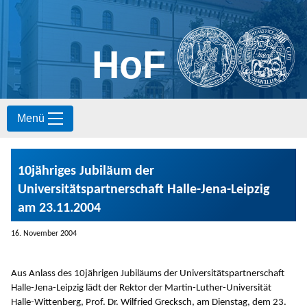
HoF
S
Menü
k
i
p
t
10jähriges Jubiläum der
o
c
Universitätspartnerschaft Halle-Jena-Leipzig
o
am 23.11.2004
n
t
16. November 2004
e
n
t
Aus Anlass des 10jährigen Jubiläums der Universitätspartnerschaft
Halle-Jena-Leipzig lädt der Rektor der Martin-Luther-Universität
Halle-Wittenberg, Prof. Dr. Wilfried Grecksch, am Dienstag, dem 23.