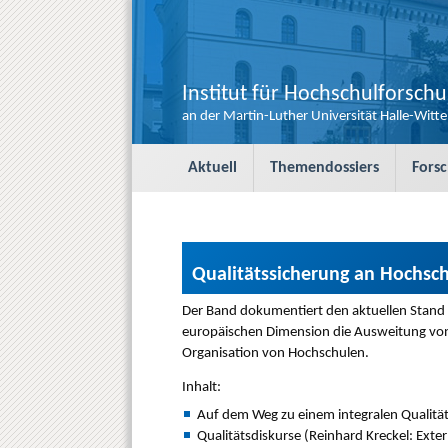
Institut für Hochschulforsch
an der Martin-Luther Universität Halle-Witt
S
Aktuell
Themendossiers
Fors
k
i
p
t
o
c
Qualitätssicherung an Hochsch
o
Der Band dokumentiert den aktuellen Stand 
n
t
europäischen Dimension die Ausweitung von
e
Organisation von Hochschulen.
n
Inhalt:
t
Auf dem Weg zu einem integralen Quali
Qualitätsdiskurse (Reinhard Kreckel: Exte