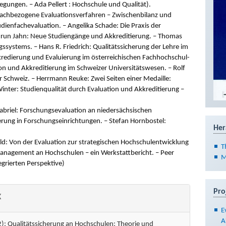
gungen. – Ada Pellert : Hochschule und Qualität).
 Fachbezogene Evaluationsverfahren – Zwischenbilanz und
udienfachevaluation. – Angelika Schade: Die Praxis der
drun Jahn: Neue Studiengänge und Akkreditierung. – Thomas
gssystems. – Hans R. Friedrich: Qualitätssicherung der Lehre im
redierung und Evaluierung im österreichischen Fachhochschul-
on und Akkreditierung im Schweizer Universitätswesen. – Rolf
r Schweiz. – Herrmann Reuke: Zwei Seiten einer Medaille:
inter: Studienqualität durch Evaluation und Akkreditierung –
Gabriel: Forschungsevaluation an niedersächsischen
rung in Forschungseinrichtungen. – Stefan Hornbostel:
Her
old: Von der Evaluation zur strategischen Hochschulentwicklung
T
anagement an Hochschulen – ein Werkstattbericht. – Peer
M
egrierten Perspektive)
Pro
X
E
A
2): Qualitätssicherung an Hochschulen: Theorie und