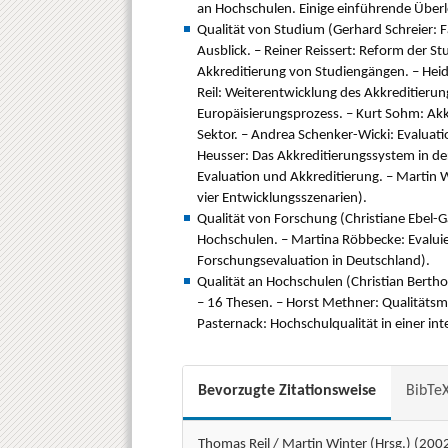
an Hochschulen. Einige einführende Überle
Qualität von Studium (Gerhard Schreier:
Ausblick. – Reiner Reissert: Reform der St
Akkreditierung von Studiengängen. – Hei
Reil: Weiterentwicklung des Akkreditierun
Europäisierungsprozess. – Kurt Sohm: Akk
Sektor. – Andrea Schenker-Wicki: Evaluati
Heusser: Das Akkreditierungssystem in de
Evaluation und Akkreditierung. – Martin W
vier Entwicklungsszenarien).
Qualität von Forschung (Christiane Ebel-
Hochschulen. – Martina Röbbecke: Evaluie
Forschungsevaluation in Deutschland).
Qualität an Hochschulen (Christian Berth
– 16 Thesen. – Horst Methner: Qualitätsm
Pasternack: Hochschulqualität in einer int
Bevorzugte Zitationsweise
BibTe
Thomas Reil / Martin Winter (Hrsg.) (200