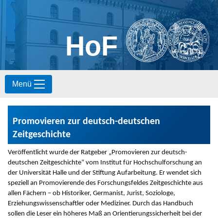
HoF
S
Menü
k
i
p
t
Promovieren zur deutsch-deutschen
o
c
Zeitgeschichte
o
n
Veröffentlicht wurde der Ratgeber „Promovieren zur deutsch-
t
deutschen Zeitgeschichte“ vom Institut für Hochschulforschung an
e
der Universität Halle und der Stiftung Aufarbeitung. Er wendet sich
n
speziell an Promovierende des Forschungsfeldes Zeitgeschichte aus
t
allen Fächern – ob Historiker, Germanist, Jurist, Soziologe,
Erziehungswissenschaftler oder Mediziner. Durch das Handbuch
sollen die Leser ein höheres Maß an Orientierungssicherheit bei der