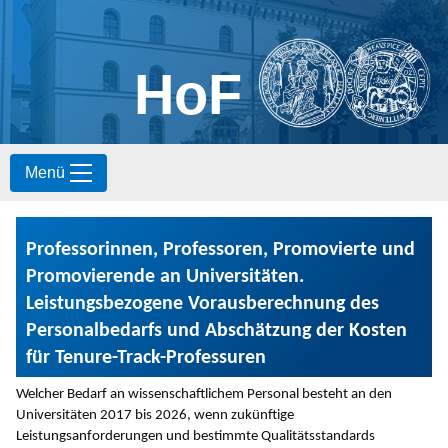
HoF
S
Menü
k
i
p
t
Professorinnen, Professoren, Promovierte und
o
c
Promovierende an Universitäten.
o
Leistungsbezogene Vorausberechnung des
n
Personalbedarfs und Abschätzung der Kosten
t
e
für Tenure-Track-Professuren
n
t
Welcher Bedarf an wissenschaftlichem Personal besteht an den
Universitäten 2017 bis 2026, wenn zukünftige
Leistungsanforderungen und bestimmte Qualitätsstandards