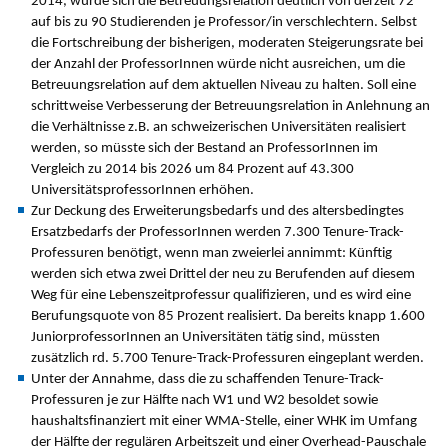
2014, würde sich die Betreuungsrelation deutlich von derzeit 72
auf bis zu 90 Studierenden je Professor/in verschlechtern. Selbst
die Fortschreibung der bisherigen, moderaten Steigerungsrate bei
der Anzahl der ProfessorInnen würde nicht ausreichen, um die
Betreuungsrelation auf dem aktuellen Niveau zu halten. Soll eine
schrittweise Verbesserung der Betreuungsrelation in Anlehnung an
die Verhältnisse z.B. an schweizerischen Universitäten realisiert
werden, so müsste sich der Bestand an ProfessorInnen im
Vergleich zu 2014 bis 2026 um 84 Prozent auf 43.300
UniversitätsprofessorInnen erhöhen.
Zur Deckung des Erweiterungsbedarfs und des altersbedingtes
Ersatzbedarfs der ProfessorInnen werden 7.300 Tenure-Track-
Professuren benötigt, wenn man zweierlei annimmt: Künftig
werden sich etwa zwei Drittel der neu zu Berufenden auf diesem
Weg für eine Lebenszeitprofessur qualifizieren, und es wird eine
Berufungsquote von 85 Prozent realisiert. Da bereits knapp 1.600
JuniorprofessorInnen an Universitäten tätig sind, müssten
zusätzlich rd. 5.700 Tenure-Track-Professuren eingeplant werden.
Unter der Annahme, dass die zu schaffenden Tenure-Track-
Professuren je zur Hälfte nach W1 und W2 besoldet sowie
haushaltsfinanziert mit einer WMA-Stelle, einer WHK im Umfang
der Hälfte der regulären Arbeitszeit und einer Overhead-Pauschale