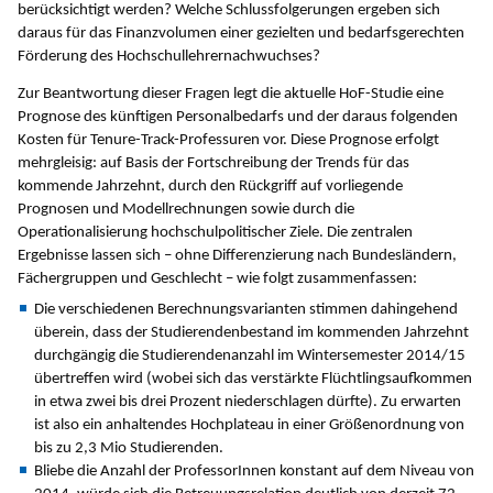
berücksichtigt werden? Welche Schlussfolgerungen ergeben sich
daraus für das Finanzvolumen einer gezielten und bedarfsgerechten
Förderung des Hochschullehrernachwuchses?
Zur Beantwortung dieser Fragen legt die aktuelle HoF-Studie eine
Prognose des künftigen Personalbedarfs und der daraus folgenden
Kosten für Tenure-Track-Professuren vor. Diese Prognose erfolgt
mehrgleisig: auf Basis der Fortschreibung der Trends für das
kommende Jahrzehnt, durch den Rückgriff auf vorliegende
Prognosen und Modellrechnungen sowie durch die
Operationalisierung hochschulpolitischer Ziele. Die zentralen
Ergebnisse lassen sich – ohne Differenzierung nach Bundesländern,
Fächergruppen und Geschlecht – wie folgt zusammenfassen:
Die verschiedenen Berechnungsvarianten stimmen dahingehend
überein, dass der Studierendenbestand im kommenden Jahrzehnt
durchgängig die Studierendenanzahl im Wintersemester 2014/15
übertreffen wird (wobei sich das verstärkte Flüchtlingsaufkommen
in etwa zwei bis drei Prozent niederschlagen dürfte). Zu erwarten
ist also ein anhaltendes Hochplateau in einer Größenordnung von
bis zu 2,3 Mio Studierenden.
Bliebe die Anzahl der ProfessorInnen konstant auf dem Niveau von