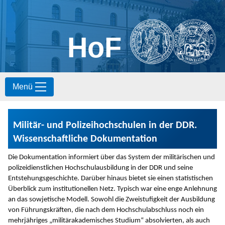
HoF
S
Menü
k
i
p
t
Militär- und Polizeihochschulen in der DDR.
o
c
Wissenschaftliche Dokumentation
o
n
Die Dokumentation informiert über das System der militärischen und
t
polizeidienstlichen Hochschulausbildung in der DDR und seine
e
Entstehungsgeschichte. Darüber hinaus bietet sie einen statistischen
n
Überblick zum institutionellen Netz. Typisch war eine enge Anlehnung
t
an das sowjetische Modell. Sowohl die Zweistufigkeit der Ausbildung
von Führungskräften, die nach dem Hochschulabschluss noch ein
mehrjähriges „militärakademisches Studium“ absolvierten, als auch