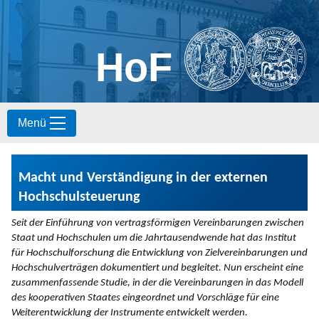
HoF
S
Menü
k
i
p
t
Macht und Verständigung in der externen
o
c
Hochschulsteuerung
o
n
Seit der Einführung von vertragsförmigen Vereinbarungen zwischen
t
Staat und Hochschulen um die Jahrtausendwende hat das Institut
e
für Hochschulforschung die Entwicklung von Zielvereinbarungen und
n
Hochschulverträgen dokumentiert und begleitet. Nun erscheint eine
t
zusammenfassende Studie, in der die Vereinbarungen in das Modell
des kooperativen Staates eingeordnet und Vorschläge für eine
Weiterentwicklung der Instrumente entwickelt werden.