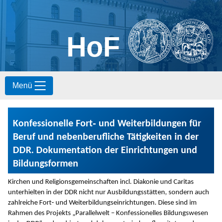
HoF
S
Menü
k
i
p
t
Konfessionelle Fort‐ und Weiterbildungen für
o
c
Beruf und nebenberufliche Tätigkeiten in der
o
DDR. Dokumentation der Einrichtungen und
n
Bildungsformen
t
e
Kirchen und Religionsgemeinschaften incl. Diakonie und Caritas
n
unterhielten in der DDR nicht nur Ausbildungsstätten, sondern auch
t
zahlreiche Fort‐ und Weiterbildungseinrichtungen. Diese sind im
Rahmen des Projekts „Parallelwelt – Konfessionelles Bildungswesen