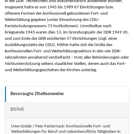
in der DDR“ recherchiert und dokumentarisch aufbereitet worden.
Insgesamt hatte es von 1945 bis 1989 67 Einrichtungen bzw.
offenere Formen der konfessionell gebundenen Fort‐ und
Weiterbildung gegeben (unter Einrechnung des CDU‐
Parteischulungswesens 73 Institutionen). Unmittelbar nach
Kriegsende 1945 waren dies 13, im Gründungsjahr der DDR 1949 20,
und zum Ende der DDR existierten 57 Einrichtungen (zzgl. einer
Ausbildungsstätte der CDU). Mithin hatte sich die Größe des
konfessionellen Fort‐ und Weiterbildungssektors in den vier DDR‐
Jahrzehnten annähernd verdreifacht – trotz aller Behinderungen oder
Nichtunterstützung seitens staatlicher Stellen, denen auch das Fort‐
und Weiterbildungsgeschehen der Kirchen unterlag.
Bevorzugte Zitationsweise
BibTeX
Uwe Grelak / Peer Pasternack: Konfessionelle Fort‐ und
Weiterbildungen für Beruf und nebenberufliche Tätigkeiten in