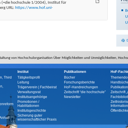
(=die hochschule 1/2004), Institut für
berg URL:
https://www.hof.uni-
B
U
U
taltung von Hochschulorganisation Über Möglichkeiten und Unmöglichkeiten, Hochs
Institut
Publikationen
HoF-Fachi
n, Third
Tätigkeitsprofil
Bücher
Themendos
Leitung
Forschungsberichte
Handbüche
n,
Trägerverein | Fachbeirat
HoF-Handreichungen
Publikatio
Verwaltungsrat
Zeitschrift “die hochschule”
Zeitschrift
Institutsangehörige
Newsletter
Fachbiblio
Promotionen /
Zeithistori
enreform
Habilitationen
Informatio
Institutsgeschichte
Öffentlichk
Sicherung guter
Anhalt
wissenschaftlicher Praxis