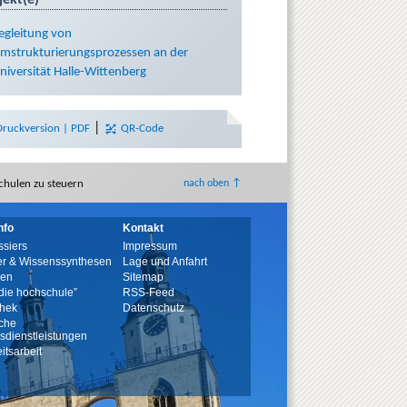
egleitung von
mstrukturierungsprozessen an der
niversität Halle-Wittenberg
|
Druckversion | PDF
QR-Code
chulen zu steuern
nach oben ↑
nfo
Kontakt
siers
Impressum
r & Wissenssynthesen
Lage und Anfahrt
nen
Sitemap
 „die hochschule”
RSS-Feed
thek
Datenschutz
sche
nsdienstleistungen
eitsarbeit