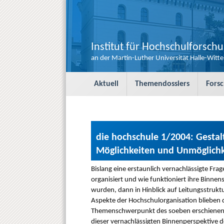
Institut für Hochschulforsch
an der Martin-Luther Universität Halle-Witt
S
Aktuell
Themendossiers
Fors
k
i
p
t
o
c
die hochschule 1/2004: Gesta
o
Möglichkeiten und Unmöglichk
n
t
Bislang eine erstaunlich vernachlässigte Fr
e
organisiert und wie funktioniert ihre Binne
n
wurden, dann in Hinblick auf Leitungsstru
t
Aspekte der Hochschulorganisation blieben 
Themenschwerpunkt des soeben erschienenen 
dieser vernachlässigten Binnenperspektive d