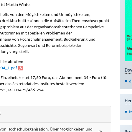
st Martin Winter.
nhefts von den Möglichkeiten und Unmöglichkeiten,
In drei Abschnitte können die Aufsätze im Themenschwerpunkt
ngsproblem aus der organisationstheoretischen Perspektive
e AutorInnen mit speziellen Problemen der
enhang von Hochschulmanagement, Budgetierung und
eschichte, Gegenwart und Reformbeispiele der
dung vorgestellt.
 hier abrufen:
lt04_1.pdf
Do
as Einzelheft kostet 17,50 Euro, das Abonnement 34,- Euro (für
d
r das Sekretariat des Instiutes bestellt werden:
255, Tel. 03491/466-254
Her
M
X
g von Hochschulorganisation. Über Möglichkeiten und
Pro