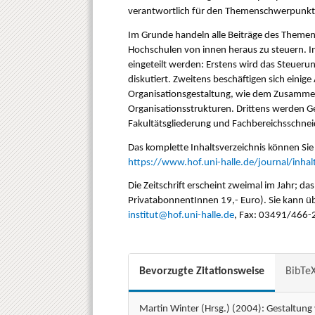
verantwortlich für den Themenschwerpunkt i
Im Grunde handeln alle Beiträge des Theme
Hochschulen von innen heraus zu steuern. 
eingeteilt werden: Erstens wird das Steueru
diskutiert. Zweitens beschäftigen sich einig
Organisationsgestaltung, wie dem Zusamm
Organisationsstrukturen. Drittens werden G
Fakultätsgliederung und Fachbereichsschnei
Das komplette Inhaltsverzeichnis können Sie
https://www.hof.uni-halle.de/journal/inha
Die Zeitschrift erscheint zweimal im Jahr; d
PrivatabonnentInnen 19,- Euro). Sie kann übe
institut@hof.uni-halle.de
, Fax: 03491/466-
Bevorzugte Zitationsweise
BibTe
Martin Winter (Hrsg.) (2004): Gestaltun