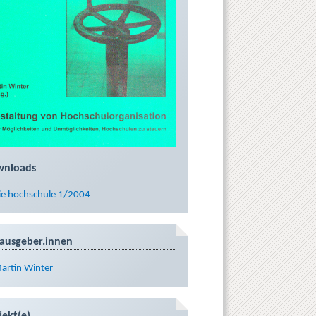
wnloads
ie hochschule 1/2004
ausgeber.innen
artin Winter
jekt(e)