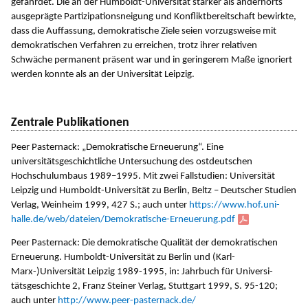
gefährdet. Die an der Humboldt-Universität stärker als andernorts
ausgeprägte Partizipationsneigung und Konfliktbereitschaft bewirkte,
dass die Auffassung, demokratische Ziele seien vorzugsweise mit
demokratischen Verfahren zu erreichen, trotz ihrer relativen
Schwäche permanent präsent war und in geringerem Maße ignoriert
werden konnte als an der Universität Leipzig.
Zentrale Publikationen
Peer Pasternack: „Demokratische Erneuerung“. Eine
universitätsgeschichtliche Untersuchung des ostdeutschen
Hochschulumbaus 1989–1995. Mit zwei Fallstudien: Universität
Leipzig und Humboldt-Universität zu Berlin, Beltz – Deutscher Studien
Verlag, Weinheim 1999, 427 S.; auch unter
https://www.hof.uni-
halle.de/
web/dateien/Demokratische-
Erneuerung.pdf
Peer Pasternack: Die demokratische Qualität der demokratischen
Erneuerung. Humboldt-Universität zu Berlin und (Karl-
Marx-)Universität Leipzig 1989-1995, in: Jahrbuch für Universi-
tätsgeschichte 2, Franz Steiner Verlag, Stuttgart 1999, S. 95-120;
auch unter
http://www.peer-pasternack.de/