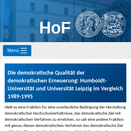
HoF
S
Menü
k
i
p
t
Die demokratische Qualität der
o
c
demokratischen Erneuerung: Humboldt-
o
Universität und Universität Leipzig im Vergleich
n
1989-1995
t
e
Hielt es eine Fraktion für eine unerlässliche Bedingung der Herstellung
n
demokratischer Hochschulverhältnisse, das demokratische Ziel mit
t
demokratischen Verfahren zu erreichen, so sah eine andere Fraktion
mit genau diesen demokratischen Verfahren das demokratische Ziel