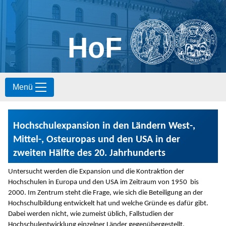
HoF
S
Menü
k
i
p
t
Hochschulexpansion in den Ländern West-,
o
c
Mittel-, Osteuropas und den USA in der
o
zweiten Hälfte des 20. Jahrhunderts
n
t
Untersucht werden die Expansion und die Kontraktion der
e
Hochschulen in Europa und den USA im Zeitraum von 1950 bis
n
2000. Im Zentrum steht die Frage, wie sich die Beteiligung an der
t
Hochschulbildung entwickelt hat und welche Gründe es dafür gibt.
Dabei werden nicht, wie zumeist üblich, Fallstudien der
Hochschulentwicklung einzelner Länder gegenübergestellt.