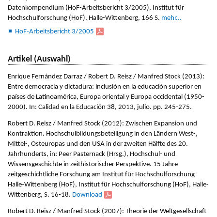
Datenkompendium (HoF-Arbeitsbericht 3/2005), Institut für
Hochschulforschung (HoF), Halle-Wittenberg, 166 S.
mehr...
HoF-Arbeitsbericht 3/2005
Artikel (Auswahl)
Enrique Fernández Darraz / Robert D. Reisz / Manfred Stock (2013):
Entre democracia y dictadura: inclusión en la educación superior en
países de Latinoamérica, Europa oriental y Europa occidental (1950-
2000). In: Calidad en la Educación 38, 2013, julio. pp. 245-275.
Robert D. Reisz / Manfred Stock (2012): Zwischen Expansion und
Kontraktion. Hochschulbildungsbeteiligung in den Ländern West-,
Mittel-, Osteuropas und den USA in der zweiten Hälfte des 20.
Jahrhunderts, in: Peer Pasternack (Hrsg.), Hoch­schul- und
Wissensgeschichte in zeithi­s­torischer Perspektive. 15 Jahre
zeitgeschichtliche Forschung am Institut für Hochschulforschung
Halle-Wittenberg (HoF), Institut für Hochschulforschung (HoF), Halle-
Wittenberg, S. 16-18.
Download
Robert D. Reisz / Manfred Stock (2007): Theorie der Weltgesellschaft