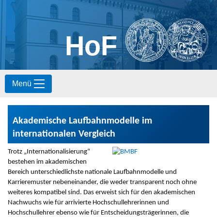
HoF
S
Menü
k
i
p
t
Akademische Laufbahnmodelle im
o
c
internationalen Vergleich
o
n
Trotz „Internationalisierung“
t
bestehen im akademischen
e
Bereich unterschiedlichste nationale Laufbahnmodelle und
n
Karrieremuster nebeneinander, die weder transparent noch ohne
t
weiteres kompatibel sind. Das erweist sich für den akademischen
Nachwuchs wie für arrivierte Hochschullehrerinnen und
Hochschullehrer ebenso wie für Entscheidungsträgerinnen, die