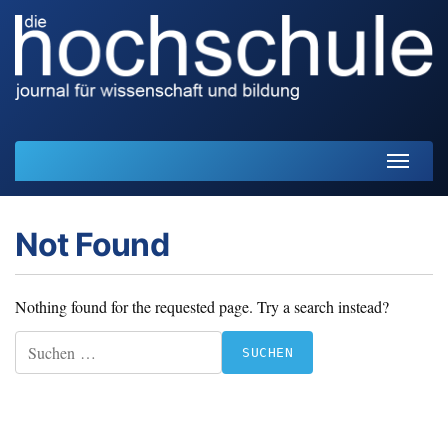
Start
Not Found
Journal
HoF-Handreichungen
Nothing found for the requested page. Try a search instead?
Suchen
Konzept
nach:
Redaktion