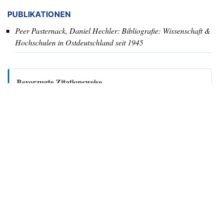
PUBLIKATIONEN
Peer Pasternack, Daniel Hechler:
Bibliografie: Wissenschaft &
Hochschulen in Ostdeutschland seit 1945
Bevorzugte Zitationsweise
BibTeX
Daniel Hechler / Peer Pasternack (Hg.):
Einszweivierpunktnull. Digitalisierung von Hochschule als
Organisationsproblem - Folge 2 (= die hochschule 2/2017),
Institut für Hochschulforschung (HoF), Halle-Wittenberg
2017, 193 S. ISBN 978‐3‐937573‐61‐8 URL:
https://die-
hochschule.de/dateien/pdf/dhs_2017_2.pdf