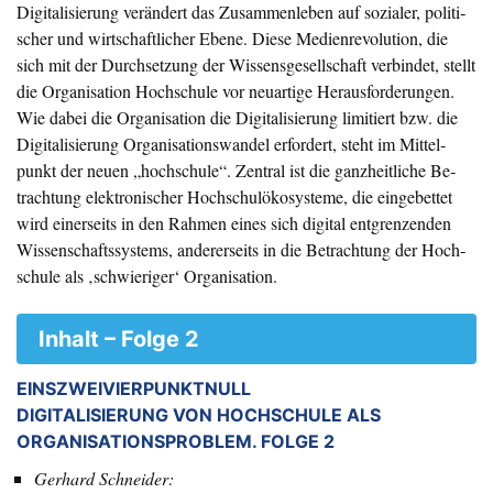
Vertrieb
Digitalisierung verändert das Zusammen­leben auf so­zi­a­ler, po­li­ti­
scher und wirt­schaft­licher Ebene. Die­se Medien­re­vo­lu­tion, die
Impressum
sich mit der Durch­setzung der Wis­sens­ge­sell­schaft ver­bin­det, stellt
die Or­ga­ni­sa­tion Hoch­schule vor neu­artige Her­aus­for­derungen.
Wie da­bei die Or­ga­ni­sa­tion die Di­gi­ta­li­sierung limi­tiert bzw. die
Di­gi­ta­li­sierung Or­ga­ni­sa­tions­wan­del er­for­dert, steht im Mit­tel­
punkt der neu­en „hoch­schule“. Zen­tral ist die ganz­heit­liche Be­
trach­tung elek­tro­nischer Hoch­schulöko­sys­teme, die ein­gebet­tet
wird einer­seits in den Rah­men eines sich digital ent­gren­zen­den
Wis­sen­schafts­sys­tems, an­derer­seits in die Be­trach­tung der Hoch­
schu­le als ‚schwie­riger‘ Or­ga­ni­sation.
Inhalt – Folge 2
EINSZWEIVIERPUNKTNULL
DIGITALISIERUNG VON HOCHSCHULE ALS
ORGANISATIONSPROBLEM. FOLGE 2
Gerhard Schneider: