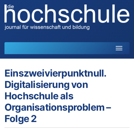
Start
Einszweivierpunktnull.
Journal
Digitalisierung von
HoF-Handreichungen
Hochschule als
Organisationsproblem –
Konzept
Folge 2
Redaktion