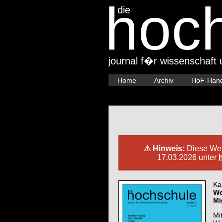
hoc
die
journal f�r wissenschaft 
Home
Archiv
HoF-Hand
⚠ Hinweis:
Diese Webs
17.03.2026 unter
Ka
We
Mi
Mi