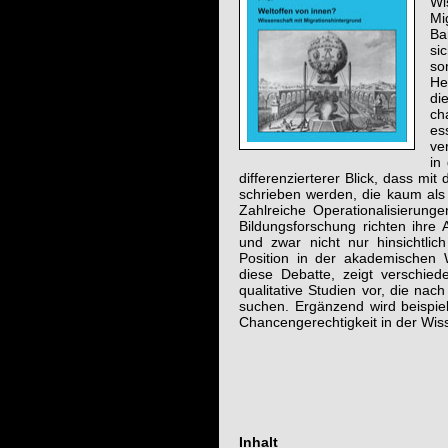
Wi
Mi
Ba
si
so
He
di
ch
es
ve
in
dif­ferenzierterer Blick, dass mit
schrieben werden, die kaum als
Zahl­reiche Operationalisierunge
Bildungs­forschung richten ihre 
und zwar nicht nur hin­sicht­li
Position in der aka­demischen W
diese Debatte, zeigt verschied
qualitative Studien vor, die nac
suchen. Ergänzend wird bei­spiel
Chancengerechtigkeit in der Wis­s
Inhalt