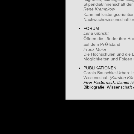
Stipendiat/innenschaft der
René Krempkow
Kann mit leistungsorientie
Nachwuchswissenschaftler/
FORUM
Lena Ulbricht
Öffnen die Länder ihre H
auf dem Pr�fstand
Frank Meier
Die Hochschulen und die E
Möglichkeiten und Folgen u
PUBLIKATIONEN
Carola Bauschke-Urban: Im
Wissenschaft
(Karsten Kön
Peer Pasternack; Daniel H
Bibliografie: Wissenschaft