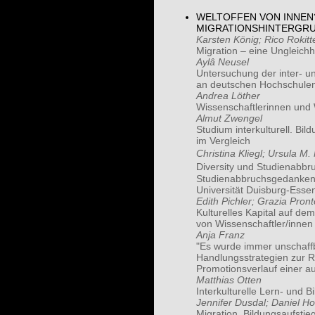
WELTOFFEN VON INNEN
MIGRATIONSHINTERGR
Karsten König; Rico Rokitt
Migration – eine Ungleichh
Aylâ Neusel
Untersuchung der inter- u
an deutschen Hochschule
Andrea Löther
Wissenschaftlerinnen und 
Almut Zwengel
Studium interkulturell. Bi
im Vergleich
Christina Kliegl; Ursula M
Diversity und Studienabbr
Studienabbruchsgedanken 
Universität Duisburg-Esse
Edith Pichler; Grazia Pron
Kulturelles Kapital auf d
von Wissenschaftler/innen
Anja Franz
"Es wurde immer unschaff
Handlungsstrategien zur R
Promotionsverlauf einer a
Matthias Otten
Interkulturelle Lern- und 
Jennifer Dusdal; Daniel 
Migration, Bildungsaufsti