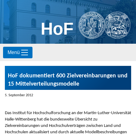
HoF
S
Menü
k
i
p
t
HoF dokumentiert 600 Zielvereinbarungen und
o
c
15 Mittelverteilungsmodelle
o
n
5. September 2012
t
e
n
Das Institut für Hochschulforschung an der Martin-Luther-Universität
t
Halle-Wittenberg hat die bundesweite Übersicht zu
Zielvereinbarungen und Hochschulverträgen zwischen Land und
Hochschulen aktualisiert und durch aktuelle Modellbeschreibungen